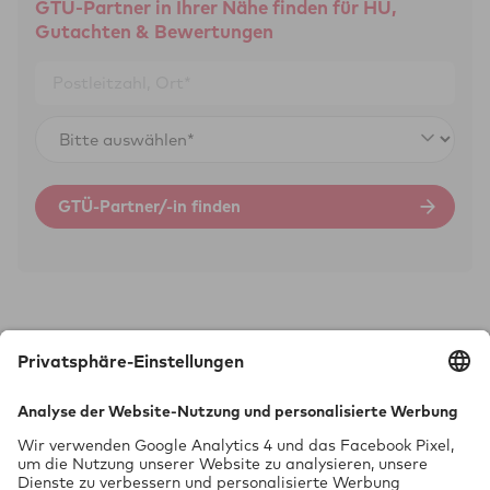
GTÜ-Partner in Ihrer Nähe finden für HU,
Gutachten & Bewertungen
GTÜ-Partner/-in finden
Technik braucht Sicher­heit.
GTÜ Gesell­schaft für Tech­ni­sche Über­wa­chung mbH