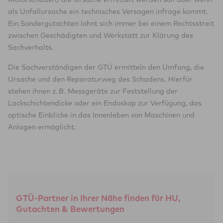
Fahrzeugzustand
vorgelegt werden.
als Unfallursache ein technisches Versagen infrage kommt.
Pflege
Sie wurden mit Ihrem Auto Opfer eines unverschuldeten
Ein Sondergutachten lohnt sich immer bei einem Rechtsstreit
eingetragener Fahrzeughalter
Unfalls? Dann helfen Ihnen unsere fünf Tipps im Ernstfall
zwischen Geschädigten und Werkstatt zur Klärung des
Unfallfreiheit
sicher weiter:
Sachverhalts.
Servicenachweis
Die Sachverständigen der GTÜ ermitteln den Umfang, die
Artikel im GTÜ-Blog
Ursache und den Reparaturweg des Schadens. Hierfür
lesen
Folgende Besichtigungsfaktoren werden geprüft und
stehen ihnen z. B. Messgeräte zur Feststellung der
dokumentiert:
Lackschichtendicke oder ein Endoskop zur Verfügung, das
optische Einblicke in das Innenleben von Maschinen und
Anlagen ermöglicht.
Karosserie
Ausstattung
Fahrwerk
Aggregate
Elektrik
GTÜ-Partner in Ihrer Nähe finden für HU,
Beschädigungen, die über den normalen Gebrauch
Gutachten & Bewertungen
hinausgehen
Historie