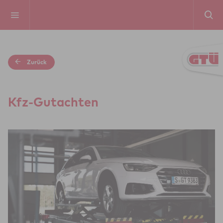
Zurück
Kfz-Gut­ach­ten