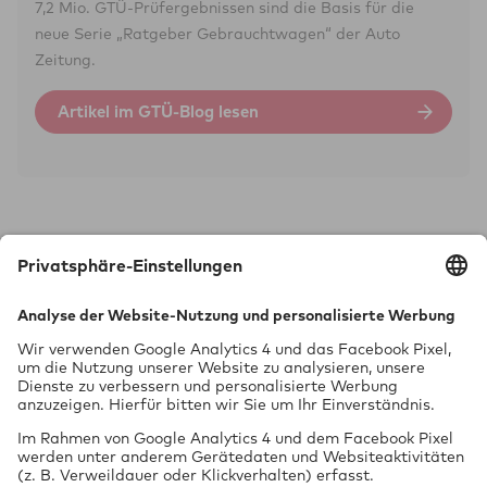
7,2 Mio. GTÜ-Prüf­ergebnissen sind die Basis für die
neue Serie „Rat­geber Gebraucht­wagen“ der Auto
Zeitung.
Artikel im GTÜ-Blog lesen
Technik braucht Sicher­heit.
GTÜ Gesell­schaft für Tech­ni­sche Über­wa­chung mbH
Vor dem Lauch 25
70567 Stuttgart