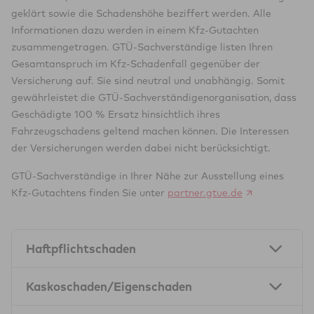
geklärt sowie die Schadenshöhe beziffert werden. Alle
Informationen dazu werden in einem Kfz-Gutachten
zusammengetragen. GTÜ-Sachverständige listen Ihren
Gesamtanspruch im Kfz-Schadenfall gegenüber der
Versicherung auf. Sie sind neutral und unabhängig. Somit
gewährleistet die GTÜ-Sachverständigenorganisation, dass
Geschädigte 100 % Ersatz hinsichtlich ihres
Fahrzeugschadens geltend machen können. Die Interessen
der Versicherungen werden dabei nicht berücksichtigt.
GTÜ-Sachverständige in Ihrer Nähe zur Ausstellung eines
Kfz-Gutachtens finden Sie unter
partner.gtue.de
Haftpflichtschaden
Von einem Haftpflichtschaden spricht man, wenn ein
Kaskoschaden/Eigenschaden
Fahrzeug durch das Verschulden Fremder in einen Unfall
verwickelt wird.