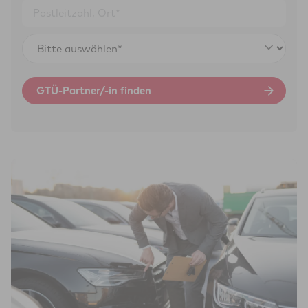
Unsere Gutachterinnen und Gutachter ermitteln für Sie den
Zustand Ihres Fahrzeugs unter Berücksichtigung aller wert­
beeinflussenden Faktoren wie z. B. Unfall­schäden,
GTÜ-Partner/-in finden
beschädigte oder fehlende Teile sowie eine notwendige
Reparatur und/oder Wert­minderung aus Vorschäden. Je
nach Auftrags­erteilung wird der Händler­einkaufs- und -
verkaufswert, Zeitwert, Minderwert oder
Wiederbeschaffungs­wert des vorgestellten Kfz bestimmt.
Mit dem erstellten Kfz-Gutachten steht einem Verkauf Ihres
Fahrzeugs bzw. Neukauf nichts mehr im Weg.