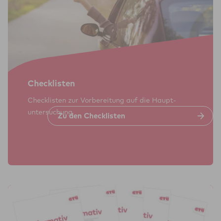
Check­lis­ten
Check­listen zur Vor­bereitung auf die Haupt­
unter­suchung
Zu den Check­lis­ten