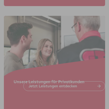
Unsere Leis­tun­gen für Pri­vat­kun­den
Jetzt Leis­tun­gen ent­de­cken