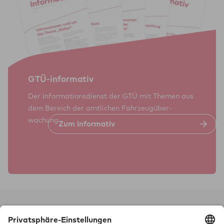
GTÜ-infor­ma­tiv
Der Informations­dienst der GTÜ mit Themen aus
dem Bereich der amt­lichen Fahr­zeug­über­
wachung
Zum infor­ma­tiv
Technik braucht Sicher­heit.