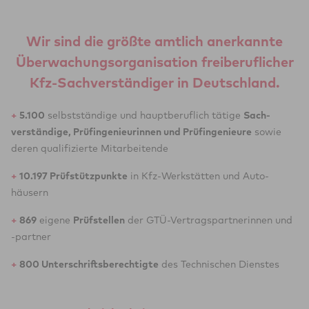
Wir sind die größte amtlich anerkannte
Überwachungsorganisation freiberuflicher
Kfz-Sachverständiger in Deutschland.
+
5.100
selbst­ständige und haupt­beruflich tätige
Sach­
verständige, Prüf­ingenieurinnen und Prüf­ingenieure
sowie
deren qualifizierte Mit­arbeitende
+
10.197 Prüf­stütz­punkte
in Kfz-Werk­stätten und Auto­
häusern
+
869
eigene
Prüf­stellen
der GTÜ-Vertrags­partnerinnen und
-partner
+
800 Unter­schrifts­berechtigte
des Technischen Dienstes