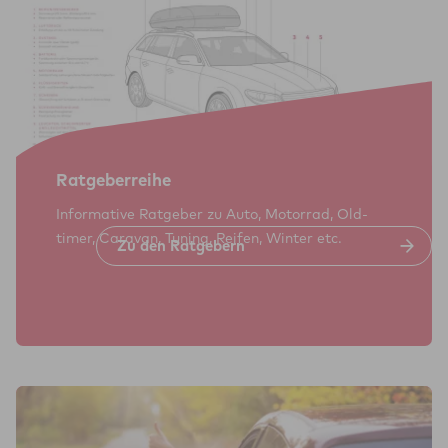
Rat­ge­ber­reihe
Informative Rat­geber zu Auto, Motor­rad, Old­
timer, Cara­van, Tuning, Reifen, Winter etc.
Zu den Rat­ge­bern