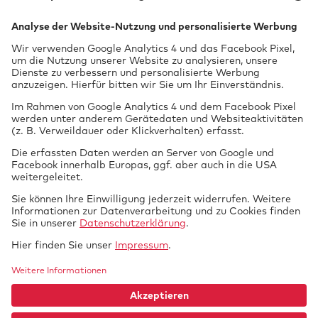
GTÜ Gesell­schaft für Tech­ni­sche Über­wa­chung mbH
Vor dem Lauch 25
70567 Stuttgart
0711 97676-0
FON
0711 97676-199
FAX
info@gtue.de
MAIL
www.gtue.de
WEB
Kontakt
Datenschutz
Rechtliche Informationen
Impressum
Sitemap