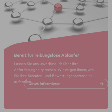
Bereit für rei­bungs­lose Abläufe?
Lassen Sie uns unverbindlich über Ihre
Anforderungen sprechen. Wir zeigen Ihnen, wie
Sie Ihre Schaden- und Bewertungsprozesse neu
aufstellen.
Jetzt infor­mie­ren