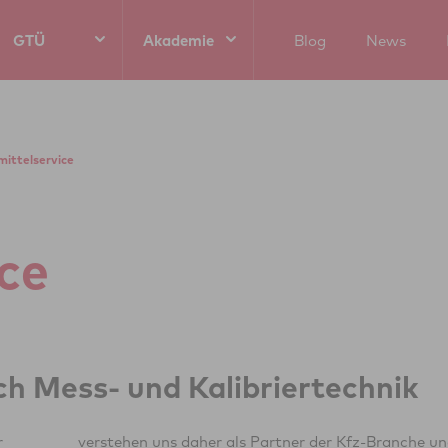
GTÜ
Akademie
Blog
News
mittelservice
ice
ich Mess- und Kalibriertechnik
r
d