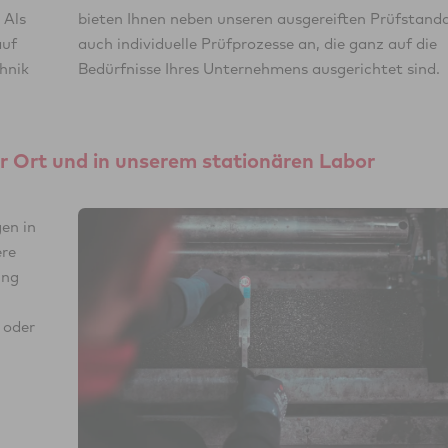
 Als
ards
auf
die
hnik
Bedürfnisse Ihres Unternehmens ausgerichtet sind.
or Ort und in unserem stationären Labor
en in
ere
ung
 oder