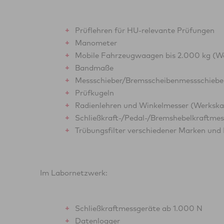
Prüflehren für HU-relevante Prüfungen
Manometer
Mobile Fahrzeugwaagen bis 2.000 kg (We
Bandmaße
Messschieber/
Bremsscheiben­messschiebe
Prüfkugeln
Radienlehren und Winkelmesser (Werkskal
Schließkraft-/Pedal-/Bremshebelkraftmes
Trübungsfilter verschiedener Marken und
Im Labornetzwerk:
Schließkraftmessgeräte ab 1.000 N
Datenlogger