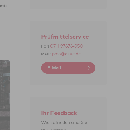
Prüfmittelservice
0711 97676-950
FON
pms@gtue.de
MAIL:
E-Mail
Ihr Feed­back
Wie zufrieden sind Sie
mit unseren