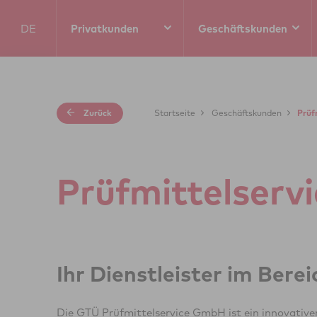
DE
Privatkunden
Geschäftskunden
EN
Zurück
Startseite
Geschäftskunden
Prüf
Prüf­mit­tel­ser­v
Ihr Dienstleister im Bere
Die GTÜ Prüfmittelservice GmbH ist ein innovative
verstehen uns daher als Partner der Kfz-Branche un