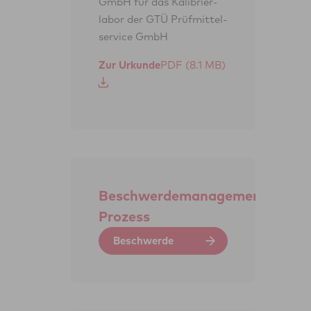
GmbH für das Kalibrier­
labor der GTÜ Prüf­mittel­
service GmbH
Zur Urkunde
Beschwerdemanagement-
Prozess
Beschwerde