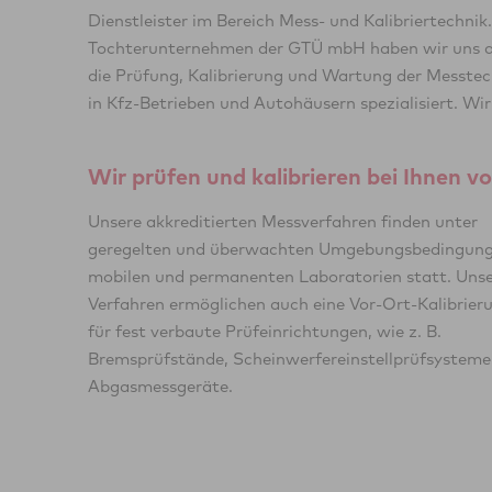
Dienstleister im Bereich Mess- und Kalibriertechnik.
bieten Ihnen neben unseren ausgereiften Prüfstand
Tochterunternehmen der GTÜ mbH haben wir uns 
auch individuelle Prüfprozesse an, die ganz auf 
die Prüfung, Kalibrierung und Wartung der Messtec
in Kfz-Betrieben und Autohäusern spezialisiert. Wir
Wir prüfen und kalibrieren bei Ihnen v
Unsere akkreditierten Messverfahren finden unter
geregelten und überwachten Umgebungsbedingung
mobilen und permanenten Laboratorien statt. Uns
Verfahren ermöglichen auch eine Vor-Ort-Kalibrier
für fest verbaute Prüfeinrichtungen, wie z. B.
Bremsprüfstände, Scheinwerfereinstellprüfsysteme
Abgasmessgeräte.