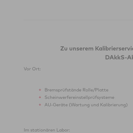
Zu unserem Kalibrierserv
DAkkS-Ak
Vor Ort:
Bremsprüfstände Rolle/Platte
Scheinwerfer­einstellprüfsysteme
AU-Geräte (Wartung und Kalibrierung)
Im stationären Labor: