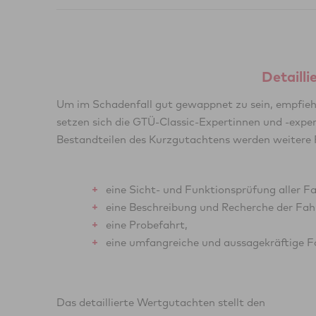
Detaill
Um im Schadenfall gut gewappnet zu sein, empfiehlt
setzen sich die GTÜ-Classic-Expertinnen und -expe
Bestandteilen des Kurzgutachtens werden weitere P
eine Sicht- und Funktionsprüfung aller 
eine Beschreibung und Recherche der Fah
eine Probefahrt,
eine umfangreiche und aussagekräftige 
Das detaillierte Wertgutachten stellt den
Oldtimers hervor. Das detaillierte Wertgutachten