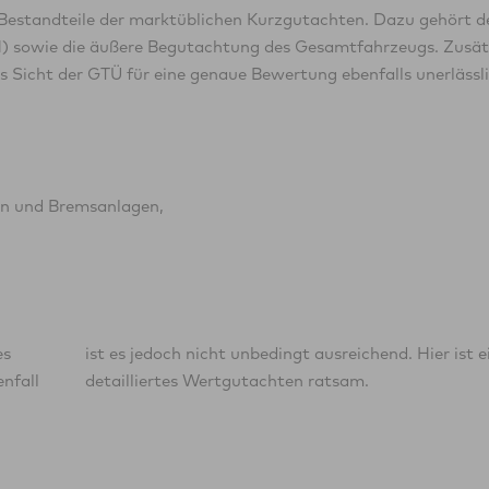
estandteile der marktüblichen Kurzgutachten. Dazu gehört d
N) sowie die äußere Begutachtung des Gesamtfahrzeugs. Zusät
 Sicht der GTÜ für eine genaue Bewertung ebenfalls unerlässl
en und Bremsanlagen,
es
in
nfall
detailliertes Wertgutachten ratsam.