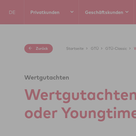
DE
Privatkunden
Geschäftskunden
EN
Zurück
Startseite
GTÜ
GTÜ-Classic
W
Wertgutachten
Wert­gut­ach­ten
oder Young­ti­m