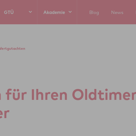
GTÜ
Akademie
Blog
News
ertgutachten
 für Ihren Old­ti­me
er