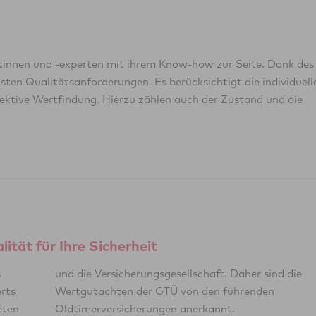
tinnen und -experten mit ihrem Know-how zur Seite. Dank des
en Qualitätsanforderungen. Es berücksichtigt die individuell
jektive Wertfindung. Hierzu zählen auch der Zustand und die
ität für Ihre Sicherheit
s
e
rts
den
eten
Oldtimerversicherungen anerkannt.