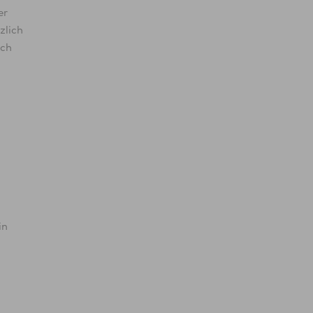
er
zlich
ich