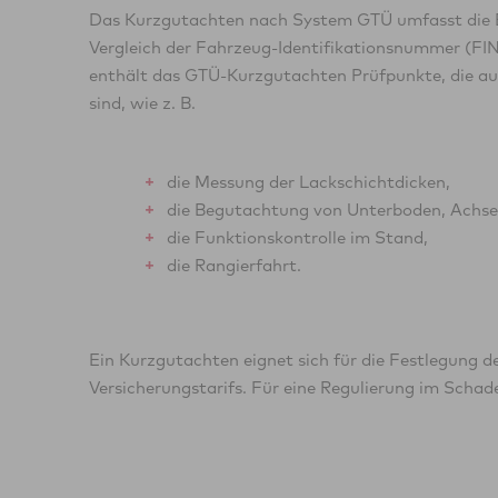
Das Kurzgutachten nach System GTÜ umfasst die B
Vergleich der Fahrzeug-Identifikationsnummer (FI
enthält das GTÜ-Kurzgutachten Prüfpunkte, die aus
sind, wie z. B.
die Messung der Lackschichtdicken,
die Begutachtung von Unterboden, Achs
die Funktionskontrolle im Stand,
die Rangierfahrt.
Ein Kurzgutachten eignet sich für die Festlegung d
ist es jedoch nicht unbedingt ausreichend. Hier ist e
Versicherungstarifs. Für eine Regulierung im Schade