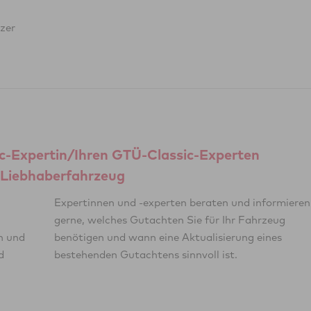
zer
ic-Expertin/Ihren GTÜ-Classic-Experten
r Liebhaberfahrzeug
n und
ines
d
bestehenden Gutachtens sinnvoll ist.