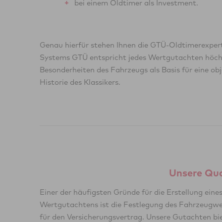
bei einem Oldtimer als Investment.
Genau hierfür stehen Ihnen die GTÜ-Oldtimerexper
Systems GTÜ entspricht jedes Wertgutachten höchst
Besonderheiten des Fahrzeugs als Basis für eine ob
Historie des Klassikers.
Unsere Qual
Einer der häufigsten Gründe für die Erstellung eine
und die Versicherungsgesellschaft. Daher sind di
Wertgutachtens ist die Festlegung des Fahrzeugwe
Wertgutachten der GTÜ von den führen
für den Versicherungsvertrag. Unsere Gutachten bi