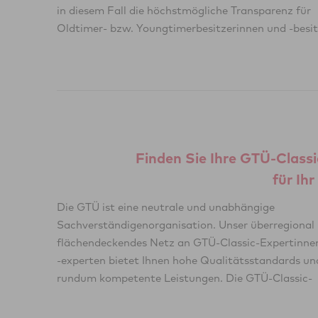
in diesem Fall die höchstmögliche Transparenz für
Oldtimer- bzw. Youngtimerbesitzerinnen und -besit
Finden Sie Ihre GTÜ-Class
für Ih
Die GTÜ ist eine neutrale und unabhängige
Expertinnen und -experten beraten und informieren Sie
Sachverständigenorganisation. Unser überregional
gerne, welches Gutachten Sie für Ihr Fahrzeug
flächendeckendes Netz an GTÜ-Classic-Expertinne
benötigen und wann eine Aktualisierung e
-experten bietet Ihnen hohe Qualitätsstandards un
rundum kompetente Leistungen. Die GTÜ-Classic-