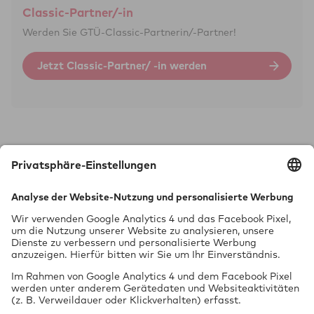
Classic-Partner/-in
Werden Sie GTÜ-Classic-Partnerin/-Partner!
Jetzt Classic-Partner/ -in werden
Technik braucht Sicher­heit.
GTÜ Gesell­schaft für Tech­ni­sche Über­wa­chung mbH
Vor dem Lauch 25
70567 Stuttgart
0711 97676-0
FON