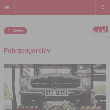
Zurück
Fahr­zeug­a­r­chiv