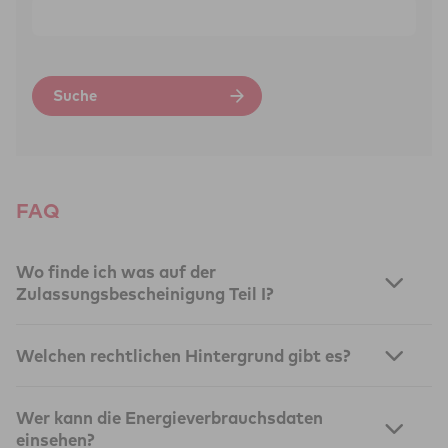
Suche
FAQ
Wo finde ich was auf der
Zulassungsbescheinigung Teil I?
Welchen rechtlichen Hintergrund gibt es?
Eine fahrzeuginterne Einrichtung zur Überwachung des
Wer kann die Energieverbrauchsdaten
Kraftstoff- und/oder Stromverbrauchs ist gemäß Artikel 4a
einsehen?
und Artikel 15 Absatz 9 der Verordnung (EU) 2017/1151 für