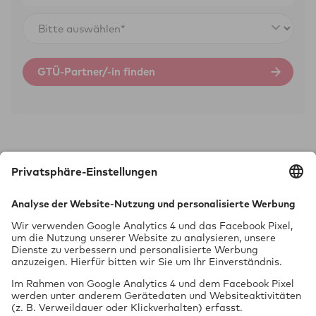
GTÜ-Partner/-in finden
Technik braucht Sicher­heit.
GTÜ Gesell­schaft für Tech­ni­sche Über­wa­chung mbH
Vor dem Lauch 25
70567 Stuttgart