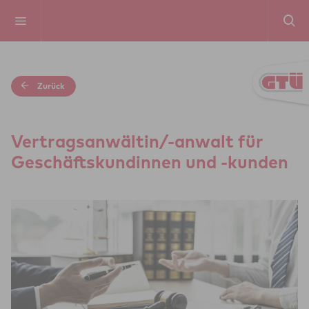
Zurück
Ver­trags­an­wäl­tin/-anwalt für
Geschäfts­kun­din­nen und -kunden