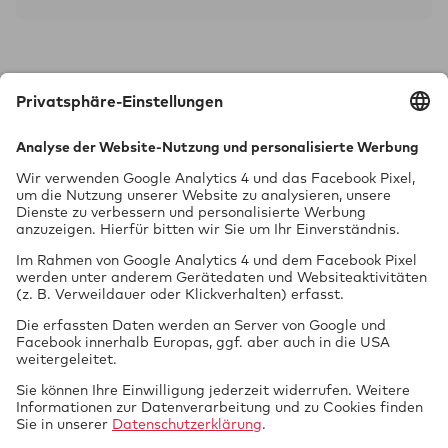
Technik braucht Sicher­heit.
GTÜ Gesell­schaft für Tech­ni­sche Über­wa­chung mbH
Vor dem Lauch 25
70567 Stuttgart
0711 97676-0
FON
0711 97676-199
FAX
info@gtue.de
MAIL
www.gtue.de
WEB