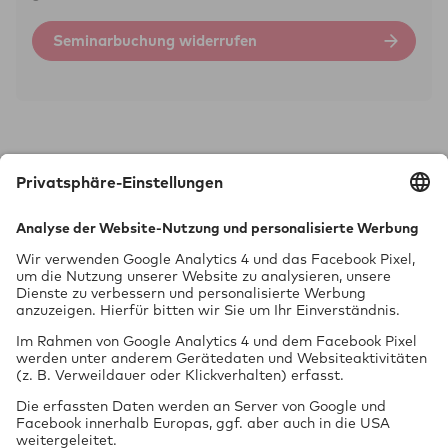
Seminarbuchung widerrufen
Technik braucht Sicher­heit.
GTÜ Gesell­schaft für Tech­ni­sche Über­wa­chung mbH
Vor dem Lauch 25
70567 Stuttgart
0711 97676-0
FON
0711 97676-199
FAX
info@gtue.de
MAIL