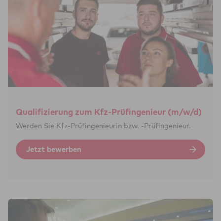
Qua­li­fi­zie­rung zum Kfz-Prü­f­in­ge­ni­eur (m/w/d)
Werden Sie Kfz-Prüf­ingenieurin bzw. -Prüfingenieur.
Jetzt bewerben