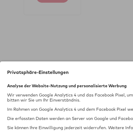
Technik
GTÜ Gesell­schaft
ni­sche Über­wa­
braucht
Vor dem Lauch 2
Sicher­heit.
70567 Stuttgart