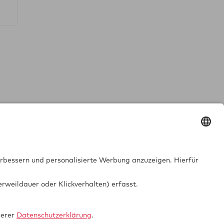
t
Impressum
chutz
Sitemap
che
tionen