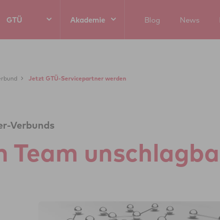
GTÜ
Akademie
Blog
News
erbund
Jetzt GTÜ-Servicepartner werden
er-Verbunds
im Team unschlag­ba