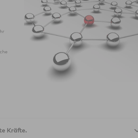
hr
iche
e Kräfte.