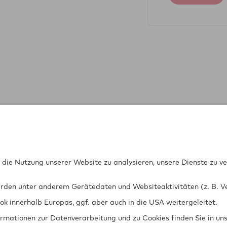
 für Tech­
0711 97676-0
Kontak
FON
chung mbH
0711 97676-199
Datens
FAX
5
info@gtue.de
Rechtli
MAIL
www.gtue.de
Informa
WEB