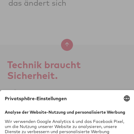
das ändert sich
Tech­nik braucht
Si­cher­heit.
GTÜ Ge­sell­schaft für
Tech­ni­sche Über­wa­chung mbH
Vor dem Lauch 25
70567 Stuttgart
0711 97676-0
FON