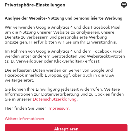
Tech­ni­sche Über­wa­chung mbH
Vor dem Lauch 25
70567 Stuttgart
0711 97676-0
FON
info@gtue.de
MAIL
www.gtue.de
WEB
Datenschutz
Impressum