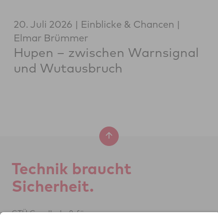
20. Juli 2026
Einblicke & Chancen
Elmar Brümmer
Hupen – zwischen Warnsignal
und Wutausbruch
Tech­nik braucht
Si­cher­heit.
GTÜ Ge­sell­schaft für