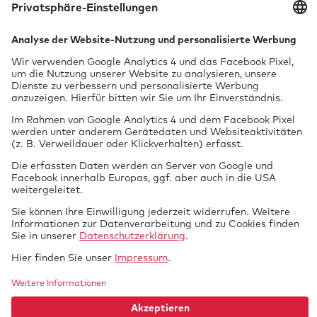
Tech­ni­sche Über­wa­chung mbH
Vor dem Lauch 25
70567 Stuttgart
0711 97676-0
FON
info@gtue.de
MAIL
www.gtue.de
WEB
Datenschutz
Impressum