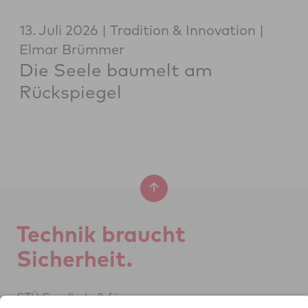
13. Juli 2026
Tradition & Innovation
Elmar Brümmer
Die Seele baumelt am
Rückspiegel
Tech­nik braucht
Si­cher­heit.
GTÜ Ge­sell­schaft für