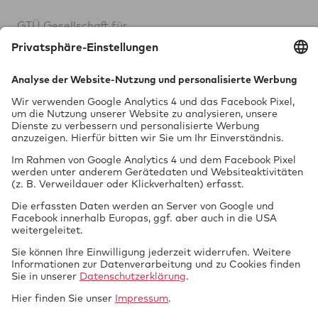
GTÜ Ge­sell­schaft für
Tech­ni­sche Über­wa­chung mbH
Vor dem Lauch 25
70567 Stuttgart
0711 97676-0
FON
info@gtue.de
MAIL
www.gtue.de
WEB
Datenschutz
Impressum