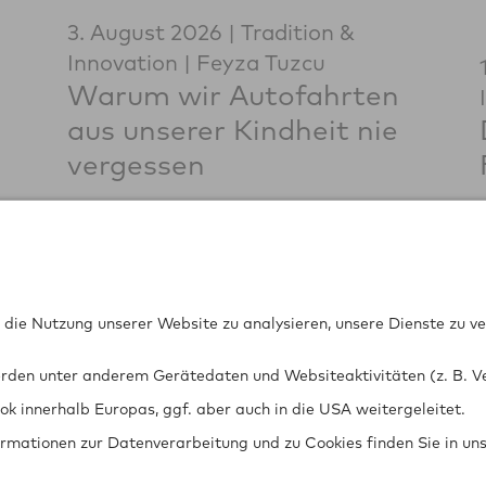
3. August 2026
Tradition &
Innovation
Feyza Tuzcu
Warum wir Autofahrten
aus unserer Kindheit nie
vergessen
Ü Ge­sell­schaft für
0711 97676-0
FON
ch­ni­sche Über­wa­chung mbH
info@gtue.de
MAIL
or dem Lauch 25
www.gtue.de
WEB
567 Stuttgart