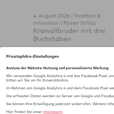
4. August 2026
Tradition &
Innovation
Reiner Schloz
Krawallbruder mit drei
Buchstaben
Tech­nik
GT
Te
braucht
V
Si­cher­heit.
70