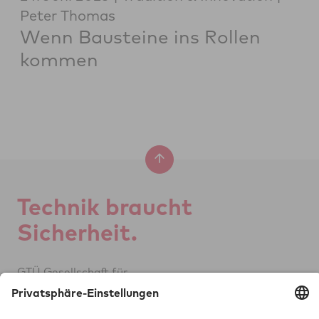
Peter Thomas
Wenn Bausteine ins Rollen
kommen
Tech­nik braucht
Si­cher­heit.
GTÜ Ge­sell­schaft für
Tech­ni­sche Über­wa­chung mbH
Vor dem Lauch 25