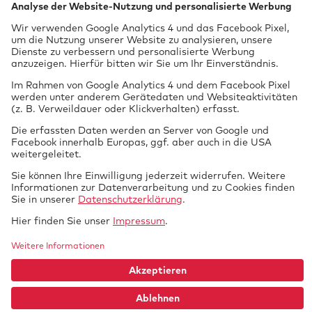
70567 Stuttgart
0711 97676-0
FON
info@gtue.de
MAIL
www.gtue.de
WEB
Datenschutz
Impressum