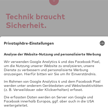
Tech­nik braucht
Si­cher­heit.
GTÜ Ge­sell­schaft für
Tech­ni­sche Über­wa­chung mbH
Vor dem Lauch 25
70567 Stuttgart
0711 97676-0
FON
info@gtue.de
MAIL
www.gtue.de
WEB
Datenschutz
Impressum