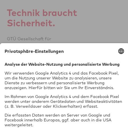
Tech­nik braucht
Si­cher­heit.
GTÜ Ge­sell­schaft für
Tech­ni­sche Über­wa­chung mbH
Vor dem Lauch 25
70567 Stuttgart
0711 97676-0
FON
info@gtue.de
MAIL
www.gtue.de
WEB
Datenschutz
Impressum