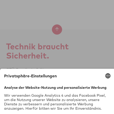
Tech­nik braucht
Si­cher­heit.
GTÜ Ge­sell­schaft für
Tech­ni­sche Über­wa­chung mbH
Vor dem Lauch 25
70567 Stuttgart
0711 97676-0
FON
info@gtue.de
MAIL