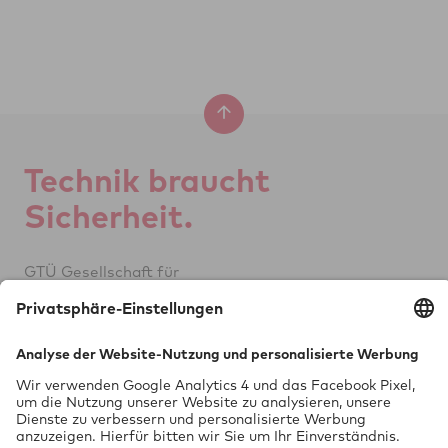
Tech­nik braucht
Si­cher­heit.
GTÜ Ge­sell­schaft für
Tech­ni­sche Über­wa­chung mbH
Vor dem Lauch 25
70567 Stuttgart
0711 97676-0
FON
info@gtue.de
MAIL