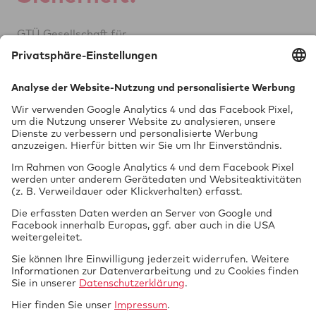
GTÜ Ge­sell­schaft für
Tech­ni­sche Über­wa­chung mbH
Vor dem Lauch 25
70567 Stuttgart
0711 97676-0
FON
info@gtue.de
MAIL
www.gtue.de
WEB
Datenschutz
Impressum