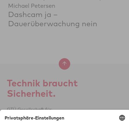
Michael Petersen
Dashcam ja –
Dauerüberwachung nein
Tech­nik braucht
Si­cher­heit.
GTÜ Ge­sell­schaft für
Tech­ni­sche Über­wa­chung mbH
Vor dem Lauch 25