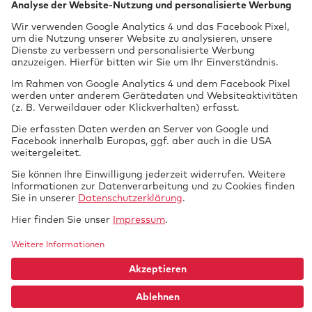
70567 Stuttgart
0711 97676-0
FON
info@gtue.de
MAIL
www.gtue.de
WEB
Datenschutz
Impressum