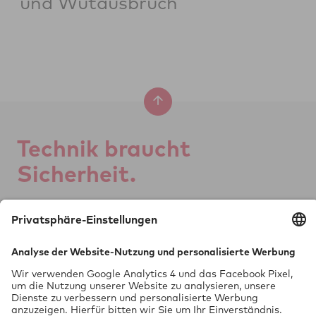
und Wutausbruch
Tech­nik braucht
Si­cher­heit.
GTÜ Ge­sell­schaft für
Tech­ni­sche Über­wa­chung mbH
Vor dem Lauch 25
70567 Stuttgart
0711 97676-0
FON