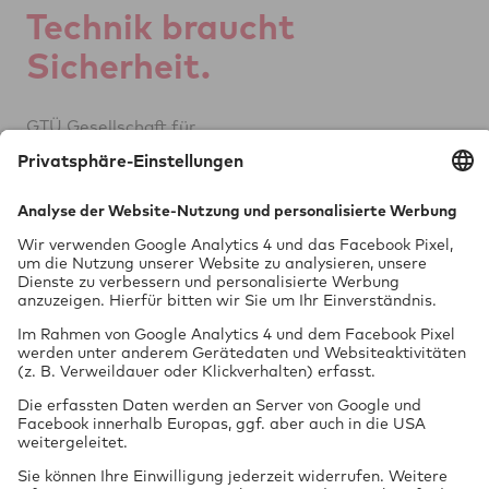
Tech­nik braucht
Si­cher­heit.
GTÜ Ge­sell­schaft für
Tech­ni­sche Über­wa­chung mbH
Vor dem Lauch 25
70567 Stuttgart
0711 97676-0
FON
info@gtue.de
MAIL
www.gtue.de
WEB
Datenschutz
Impressum