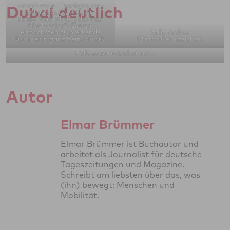
<mark style="background-
Dubai deutlich
color:rgba(0, 0, 0, 0)"
class="has-inline-color has-
black-color">Die am
einfachsten zu merkende
Italienisches
Nummer in ganz Bern</mark>
Minimalkennzeichen
Fällt sogar in Dubai auf…
Autor
Elmar Brümmer
Elmar Brümmer ist Buchautor und
arbeitet als Journalist für deutsche
Tageszeitungen und Magazine.
Schreibt am liebsten über das, was
(ihn) bewegt: Menschen und
Mobilität.