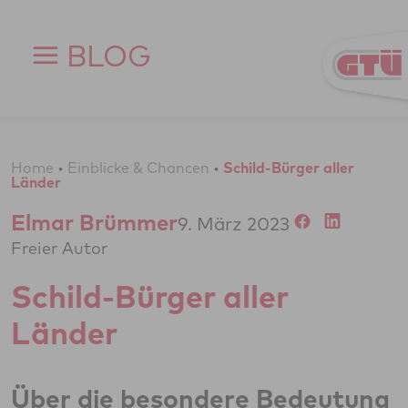
Zum Inhalt springen
BLOG
Home
•
Einblicke & Chancen
•
Schild-Bürger aller
Länder
Elmar Brümmer
9. März 2023
Freier Autor
Schild-Bürger aller
Länder
Über die besondere Bedeutung