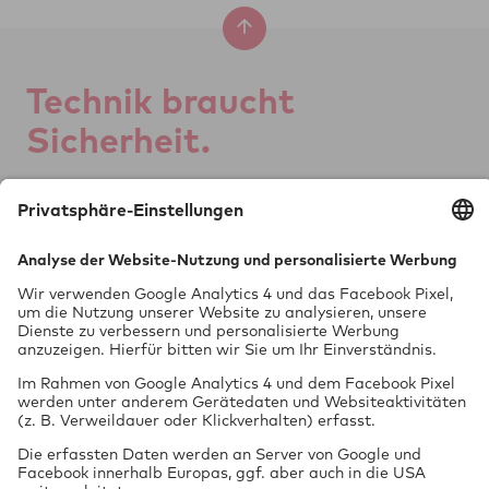
Tech­nik braucht
Si­cher­heit.
GTÜ Ge­sell­schaft für
Tech­ni­sche Über­wa­chung mbH
Vor dem Lauch 25
70567 Stuttgart
0711 97676-0
FON
info@gtue.de
MAIL
www.gtue.de
WEB
Datenschutz