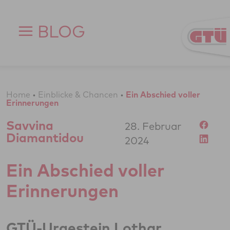
Zum Inhalt springen
BLOG
Home
•
Einblicke & Chancen
•
Ein Abschied voller
Erinnerungen
Savvina
28. Februar
Diamantidou
2024
Ein Abschied voller
Erinnerungen
GTÜ-Urgestein Lothar