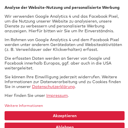
Vor dem Lauch 25
70567 Stuttgart
0711 97676-0
FON
info@gtue.de
MAIL
www.gtue.de
WEB
Datenschutz
Impressum