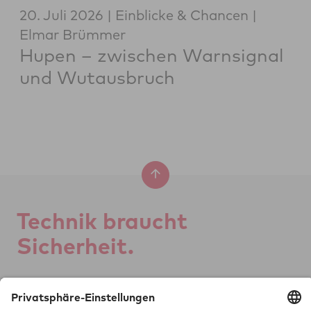
20. Juli 2026
Einblicke & Chancen
Elmar Brümmer
Hupen – zwischen Warnsignal
und Wutausbruch
Tech­nik braucht
Si­cher­heit.
GTÜ Ge­sell­schaft für
Tech­ni­sche Über­wa­chung mbH