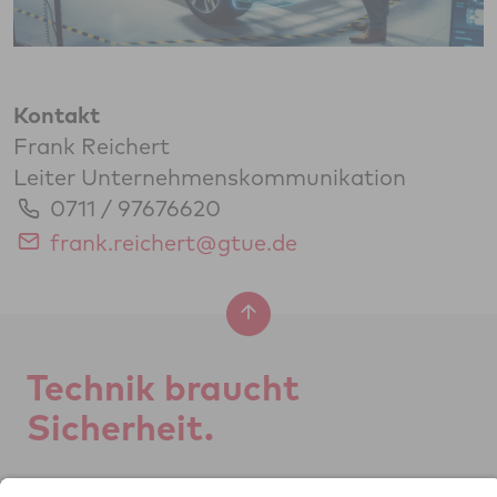
Kontakt
Frank Reichert
Leiter Unternehmenskommunikation
0711 / 97676620
frank.reichert@gtue.de
Tech­nik braucht
Si­cher­heit.
GTÜ Ge­sell­schaft für