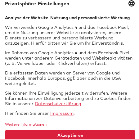
Tech­ni­sche Über­wa­chung mbH
Vor dem Lauch 25
70567 Stuttgart
0711 97676-0
FON
info@gtue.de
MAIL
www.gtue.de
WEB
Datenschutz
Impressum