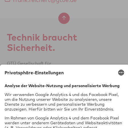
Tech­nik braucht
Si­cher­heit.
GTÜ Ge­sell­schaft für
Tech­ni­sche Über­wa­chung mbH
Vor dem Lauch 25
70567 Stuttgart
0711 97676-0
FON
info@gtue.de
MAIL
www.gtue.de
WEB