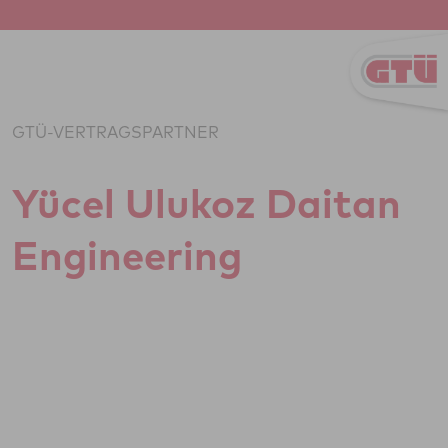
Zum Inhalt springen
GTÜ-VERTRAGSPARTNER
Yücel Ulukoz Daitan
Engi­nee­ring