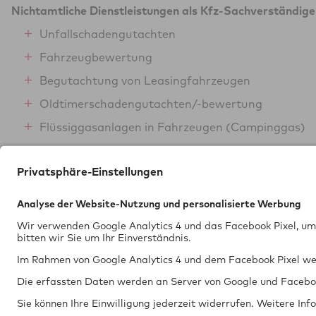
Nichtamtliche Dienstleistungen als Kfz-Sachverständige
Unfallschadengutachten
Fahrzeugbewertung
Begutachtung von Leasingfahrzeugen
Oldtimerschadengutachten/-bewertung
Flüssiggasanlagen in Fahrzeugen (Campinggas)
Schallpegelmessung
Tech­nik braucht