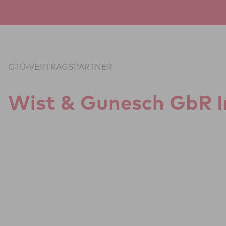
Zum Inhalt springen
GTÜ-VERTRAGSPARTNER
Wist & Gunesch GbR Ing