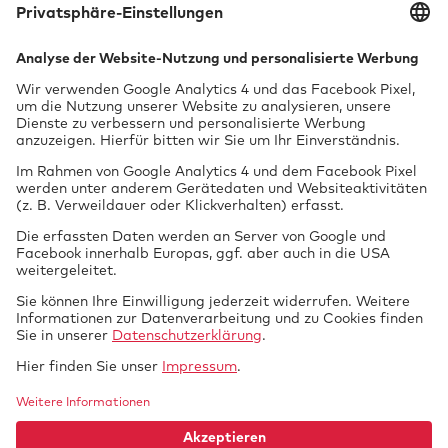
Bereichen
www.technikconsult.de
Gartenstraße 17
66851 Linden
Kontakt speichern
Tech­nik braucht
GTUE.de
Datenschutz
Si­cher­heit.
Impressum