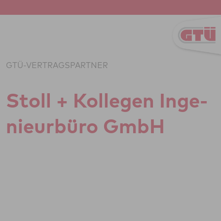
Zum Inhalt springen
GTÜ-VERTRAGSPARTNER
Stoll + Kol­le­gen Inge­
ni­eu­r­büro GmbH