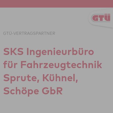
Zum Inhalt springen
GTÜ-VERTRAGSPARTNER
SKS Inge­ni­eu­r­büro
für Fahr­zeug­tech­nik
Sprute, Kühnel,
Schöpe GbR