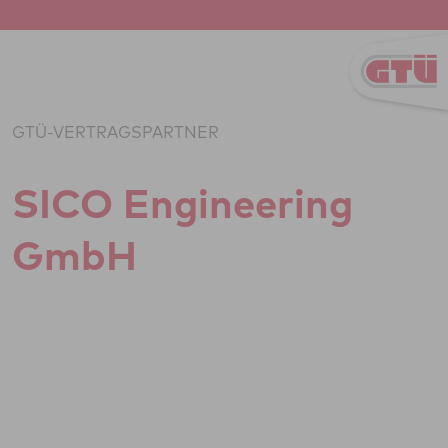
Zum Inhalt springen
GTÜ-VERTRAGSPARTNER
SICO Engi­nee­ring
GmbH