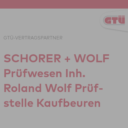
Zum Inhalt springen
GTÜ-VERTRAGSPARTNER
SCHORER + WOLF
Prüf­we­sen Inh.
Roland Wolf Prüf­
stelle Kauf­be­u­ren