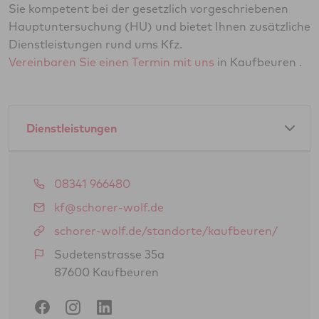
Sie kompetent bei der gesetzlich vorgeschriebenen
Hauptuntersuchung (HU) und bietet Ihnen zusätzliche
Dienstleistungen rund ums Kfz.
Vereinbaren Sie einen Termin mit uns
in Kaufbeuren .
Dienstleistungen
Amtliche Dienstleistungen als GTÜ-Partner:
08341 966480
Hauptuntersuchung Pkw
kf@schorer-wolf.de
Abgasuntersuchung
schorer-wolf.de/standorte/kaufbeuren/
Änderungsabnahme gem. § 19 (3) StVZO
Sudetenstrasse 35a
87600 Kaufbeuren
Oldtimerbegutachtung gem. § 23 StVZO
(H-Kennzeichen)
Gasprüfung Fahrzeugantrieb (GSP/GAP)