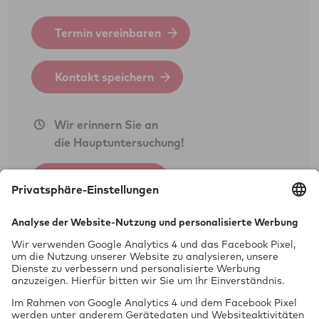
Feinstaubplaketten (Schadstoffplaketten)
Termin vereinbaren
Sicherheitsprüfung (SP)
BOKraft-Prüfung (Personenbeförderung)
Kontakt speichern
GGVSEB-/ADR-/RID-Prüfung
Periodische Technische Untersuchung
Wir erinnern Sie an
2014/45/EU
die Hauptuntersuchung!
Jetzt anmelden
Dienstleistungen als Unterschriftsberechtigte
des Technischen Dienstes der GTÜ:
Vollgutachten gem. § 21 StVZO
Einzelabnahme gem. § 21 StVZO/§ 19 (2)
Prüfung
vor Ort
StVZO
Einzelbegutachtung Neufahrzeug (Art. 45/
§ 13 EG-FGV)