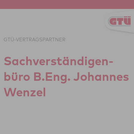
Zum Inhalt springen
GTÜ-VERTRAGSPARTNER
Sach­ver­stän­di­gen­
büro B.Eng. Johan­nes
Wenzel