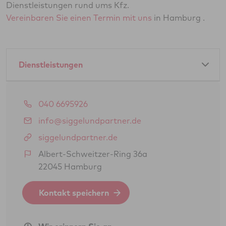
Dienstleistungen rund ums Kfz.
Vereinbaren Sie einen Termin mit uns
in Hamburg .
Dienstleistungen
Amtliche Dienstleistungen als GTÜ-Partner:
040 6695926
Hauptuntersuchung Pkw
info@siggelundpartner.de
Änderungsabnahme gem. § 19 (3) StVZO
siggelundpartner.de
Gasprüfung Fahrzeugantrieb (GSP/GAP)
Albert-Schweitzer-Ring 36a
22045 Hamburg
BOKraft-Prüfung (Personenbeförderung)
Kontakt speichern
Nichtamtliche Dienstleistungen als Kfz-
Sachverständigenbüro: