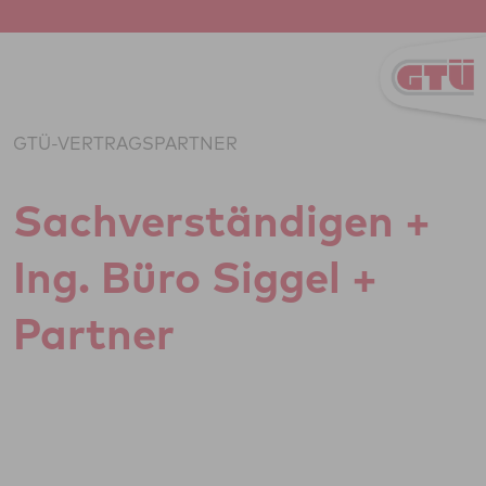
Zum Inhalt springen
GTÜ-VERTRAGSPARTNER
Sach­ver­stän­di­gen +
Ing. Büro Siggel +
Partner