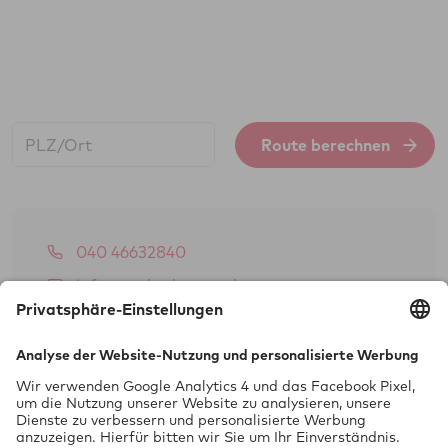
Start:
Route berechnen
040 46632840
info@rechtskontor.de
www.rechtskontor.de
Hoheluftchaussee 95
20253 Hamburg
Kontakt speichern