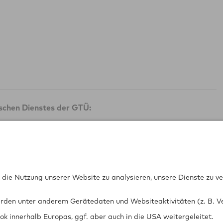
ischen Dienstes der GTÜ:
G-FGV)