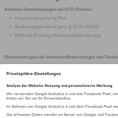
Amtliche Dienstleistungen als GTÜ-Partner:
Hauptuntersuchung Pkw
Änderungsabnahme gem. § 19 (3) StVZO
BOKraft-Prüfung (Personenbeförderung)
Dienstleistungen als Unterschriftsberechtigte des Techn
Einzelbegutachtung Neufahrzeug (Art. 45/§ 13 E