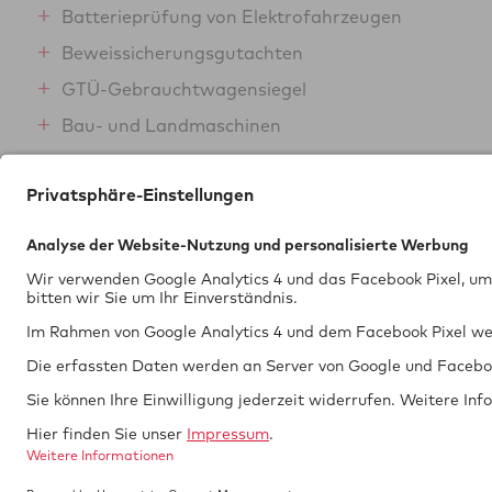
Batterieprüfung von Elektrofahrzeugen
Beweissicherungsgutachten
GTÜ-Gebrauchtwagensiegel
Bau- und Landmaschinen
Schallpegelmessung
Tech­nik braucht
Si­cher­heit.