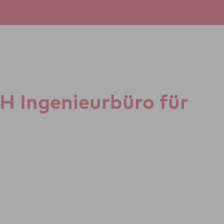
Inge­ni­eu­r­büro für