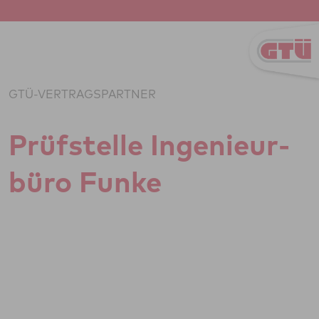
Zum Inhalt springen
GTÜ-VERTRAGSPARTNER
Prüf­stelle Inge­ni­eu­r­
büro Funke