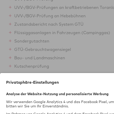
UVV-/BGV-Prüfungen an kraftbetriebenen Toranl
UVV-/BGV-Prüfung an Hebebühnen
Zustandsbericht nach System GTÜ
Flüssiggasanlagen in Fahrzeugen (Campinggas)
Sondergutachten
GTÜ-Gebrauchtwagensiegel
Bau- und Landmaschinen
Kutschenprüfung
Schallpegelmessung