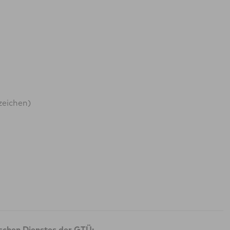
zeichen)
ischen Dienstes der GTÜ: