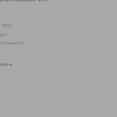
G-FGV)
ngen
rtransport)
nbüro: