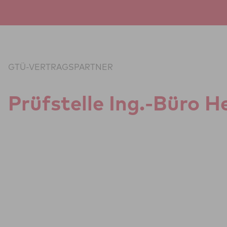
Zum Inhalt springen
GTÜ-VERTRAGSPARTNER
Prüf­stelle Ing.-Büro