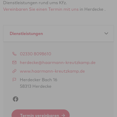
Dienstleistungen rund ums Kfz.
Vereinbaren Sie einen Termin mit uns
in Herdecke .
Dienstleistungen
Amtliche Dienstleistungen als GTÜ-Partner:
02330 8098610
Hauptuntersuchung Pkw
herdecke@haarmann-kreutzkamp.de
Abgasuntersuchung
www.haarmann-kreutzkamp.de
Änderungsabnahme gem. § 19 (3) StVZO
Herdecker Bach 16
58313 Herdecke
Oldtimerbegutachtung gem. § 23 StVZO
(H-Kennzeichen)
Gasprüfung Fahrzeugantrieb (GSP/GAP)
Feinstaubplaketten (Schadstoffplaketten)
Termin vereinbaren