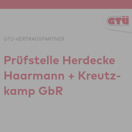
Zum Inhalt springen
GTÜ-VERTRAGSPARTNER
Prüf­stelle Her­de­cke
Haar­mann + Kreutz­
kamp GbR