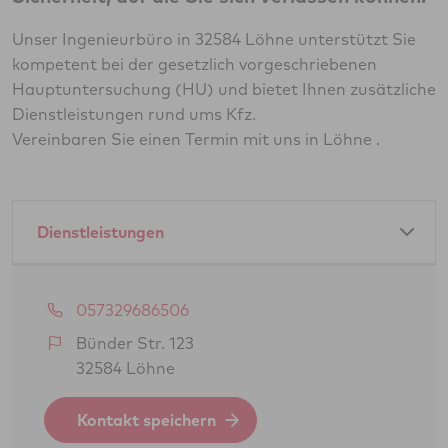
Unser Ingenieurbüro in 32584 Löhne unterstützt Sie
kompetent bei der gesetzlich vorgeschriebenen
Hauptuntersuchung (HU) und bietet Ihnen zusätzliche
Dienstleistungen rund ums Kfz.
Vereinbaren Sie einen Termin mit uns in Löhne .
Dienstleistungen
Amtliche Dienstleistungen als GTÜ-Partner:
057329686506
Hauptuntersuchung Pkw
Bünder Str. 123
32584 Löhne
Änderungsabnahme gem. § 19 (3) StVZO
Gasprüfung Fahrzeugantrieb (GSP/GAP)
Kontakt speichern
BOKraft-Prüfung (Personenbeförderung)