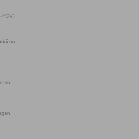
G-FGV)
nbüro:
rten
agen