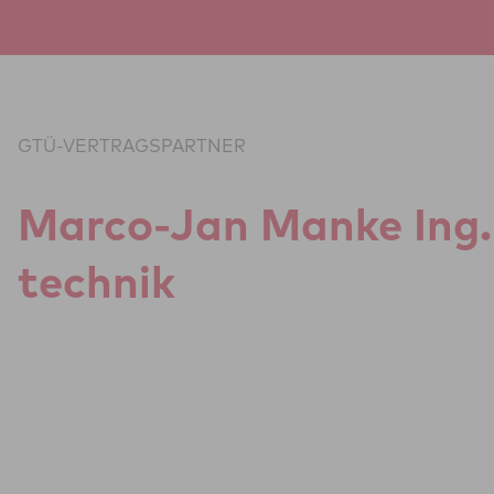
Zum Inhalt springen
GTÜ-VERTRAGSPARTNER
Marco-Jan Manke Ing.-
tech­nik