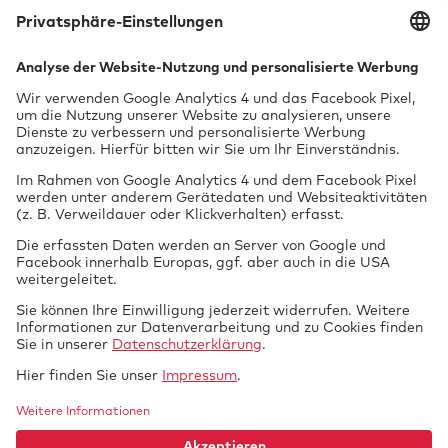
Wir erinnern Sie an
die Hauptuntersuchung!
Dienstleistungen als Unterschriftsberechtigte
des Technischen Dienstes der GTÜ:
Jetzt anmelden
Einzelbegutachtung Neufahrzeug (Art. 45/
§ 13 EG-FGV)
Prüfung
Nichtamtliche Dienstleistungen als Kfz-
vor Ort
Sachverständigenbüro:
Flüssiggasanlagen in Fahrzeugen
(Campinggas)
Tech­nik braucht
GTUE.de
Datenschutz
Si­cher­heit.