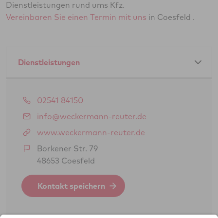
Dienstleistungen rund ums Kfz.
Vereinbaren Sie einen Termin mit uns
in Coesfeld .
Dienstleistungen
Amtliche Dienstleistungen als GTÜ-Partner:
02541 84150
Hauptuntersuchung Pkw
info@weckermann-reuter.de
Änderungsabnahme gem. § 19 (3) StVZO
www.weckermann-reuter.de
Gasprüfung Fahrzeugantrieb (GSP/GAP)
Borkener Str. 79
48653 Coesfeld
BOKraft-Prüfung (Personenbeförderung)
Periodische Technische Untersuchung
Kontakt speichern
2014/45/EU