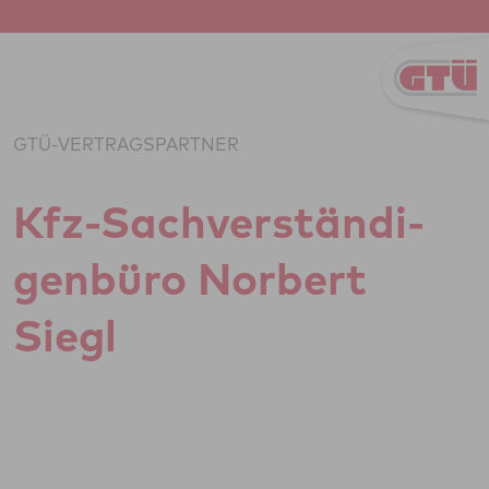
Zum Inhalt springen
GTÜ-VERTRAGSPARTNER
Kfz-Sach­ver­stän­di­
gen­büro Norbert
Siegl