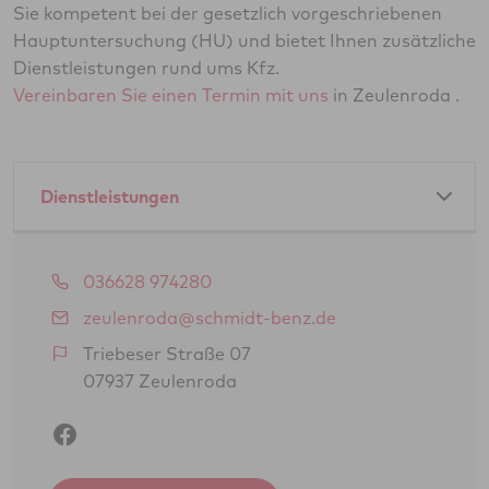
Sie kompetent bei der gesetzlich vorgeschriebenen
Hauptuntersuchung (HU) und bietet Ihnen zusätzliche
Dienstleistungen rund ums Kfz.
Vereinbaren Sie einen Termin mit uns
in Zeulenroda .
Dienstleistungen
Amtliche Dienstleistungen als GTÜ-Partner:
036628 974280
Hauptuntersuchung Pkw
zeulenroda@schmidt-benz.de
Abgasuntersuchung
Triebeser Straße 07
07937 Zeulenroda
Änderungsabnahme gem. § 19 (3) StVZO
Oldtimerbegutachtung gem. § 23 StVZO
(H-Kennzeichen)
Gasprüfung Fahrzeugantrieb (GSP/GAP)