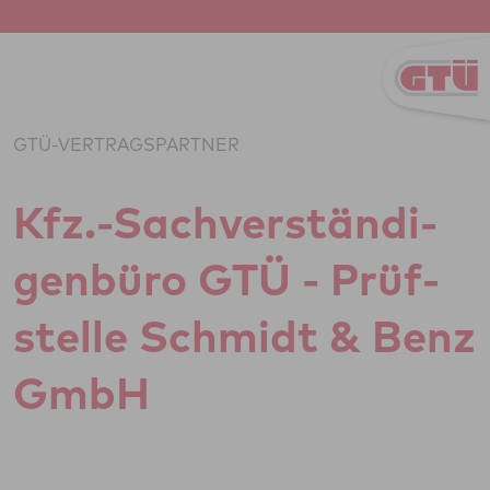
Zum Inhalt springen
GTÜ-VERTRAGSPARTNER
Kfz.-Sach­ver­stän­di­
gen­büro GTÜ - Prüf­
stelle Schmidt & Benz
GmbH