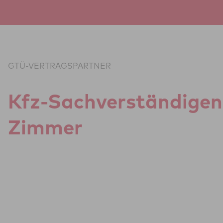
Zum Inhalt springen
GTÜ-VERTRAGSPARTNER
Kfz-Sach­ver­stän­di­gen
Zimmer